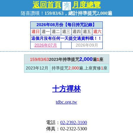
返回首頁
月度總覽
随喜讚嘆！
159/83/63，總計持準提咒2,000遍
2026年08月份【每日持咒記錄】
週日
週一
週二
週三
週四
週五
週六
這個月沒有任何一天提交過資料哦！！
2026年07月
2026年09月
2,000
159/83/63
2023年持準提咒
遍
1
座
2023年12月
持準提咒
2,000
遍,上座實修
1
座
十方禪林
tdbc.org.tw
電話：
02-2392-3100
傳真：02-2322-5300